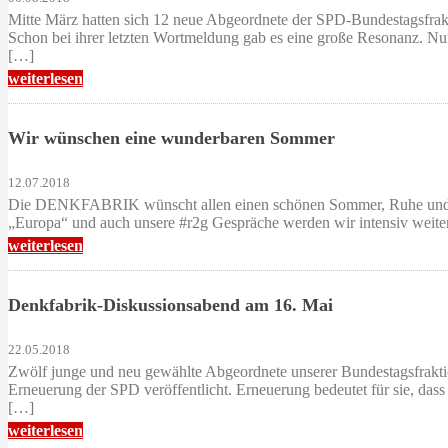
Mitte März hatten sich 12 neue Abgeordnete der SPD-Bundestagsfrakt
Schon bei ihrer letzten Wortmeldung gab es eine große Resonanz. Nun
[…]
weiterlesen
Wir wünschen eine wunderbaren Sommer
12.07.2018
Die DENKFABRIK wünscht allen einen schönen Sommer, Ruhe und Zei
„Europa“ und auch unsere #r2g Gespräche werden wir intensiv weiter
weiterlesen
Denkfabrik-Diskussionsabend am 16. Mai
22.05.2018
Zwölf junge und neu gewählte Abgeordnete unserer Bundestagsfraktio
Erneuerung der SPD veröffentlicht. Erneuerung bedeutet für sie, dass 
[…]
weiterlesen