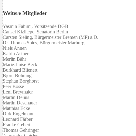
Weitere Mitglieder
Yasmin Fahimi, Vorsitzende DGB
Cansel Kiziltepe
,
Senatorin
Berlin
Carsten Sieling, Bürgermeister Bremen (MP) a.D.
Dr. Thomas Spies, Bürgermeister Marburg
Niels Annen
Katrin Astner
Merlin Bähr
Marie-Luise Beck
Burkhard Blienert
Björn Böhning
Stephan Borghorst
Peer Bosse
Leni Breymaier
Martin Delius
Martin Deschauer
Matthias Ecke
Dirk Engelmann
Leonard Färber
Frauke Gebert
Thomas Gehringer
Alexander Geisler