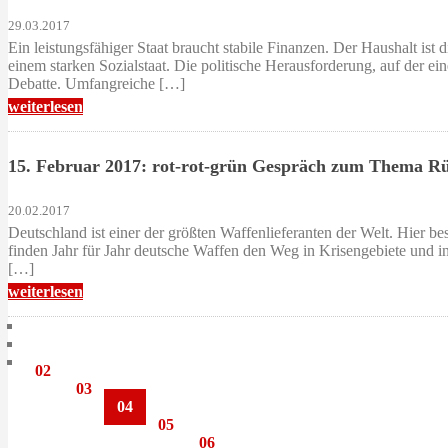
29.03.2017
Ein leistungsfähiger Staat braucht stabile Finanzen. Der Haushalt is
einem starken Sozialstaat. Die politische Herausforderung, auf der ei
Debatte. Umfangreiche […]
weiterlesen
15. Februar 2017: rot-rot-grün Gespräch zum Thema Rü
20.02.2017
Deutschland ist einer der größten Waffenlieferanten der Welt. Hier be
finden Jahr für Jahr deutsche Waffen den Weg in Krisengebiete und i
[…]
weiterlesen
02
03
04
05
06