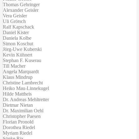
Thomas Gehringer
Alexander Geisler
Vera Geisler
Uli Grötsch
Ralf Kapschack
Daniel Kister
Daniela Kolbe
Simon Koschut
Jörg-Uwe Kuberski
Kevin Kühnert
Stephan F. Kuserau
Till Macher
Angela Marquardt
Klaus Mindrup
Christine Lambrecht
Heiko Mau-Linnekugel
Hilde Mattheis
Dr. Andreas Mehltretter
Dietmar Nietan
Dr. Maximilian Oehl
Christopher Paesen
Florian Pronold
Dorothea Riedel
Myriam Riedel
Sönke Rix