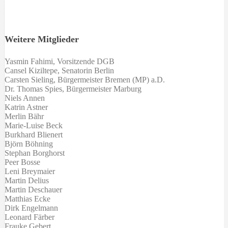
Weitere Mitglieder
Yasmin Fahimi, Vorsitzende DGB
Cansel Kiziltepe
,
Senatorin
Berlin
Carsten Sieling, Bürgermeister Bremen (MP) a.D.
Dr. Thomas Spies, Bürgermeister Marburg
Niels Annen
Katrin Astner
Merlin Bähr
Marie-Luise Beck
Burkhard Blienert
Björn Böhning
Stephan Borghorst
Peer Bosse
Leni Breymaier
Martin Delius
Martin Deschauer
Matthias Ecke
Dirk Engelmann
Leonard Färber
Frauke Gebert