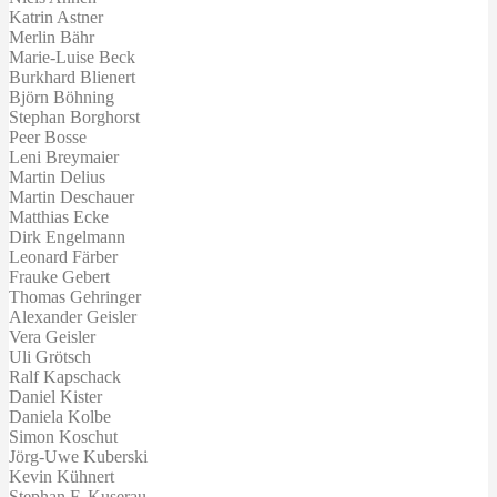
Katrin Astner
Merlin Bähr
Marie-Luise Beck
Burkhard Blienert
Björn Böhning
Stephan Borghorst
Peer Bosse
Leni Breymaier
Martin Delius
Martin Deschauer
Matthias Ecke
Dirk Engelmann
Leonard Färber
Frauke Gebert
Thomas Gehringer
Alexander Geisler
Vera Geisler
Uli Grötsch
Ralf Kapschack
Daniel Kister
Daniela Kolbe
Simon Koschut
Jörg-Uwe Kuberski
Kevin Kühnert
Stephan F. Kuserau