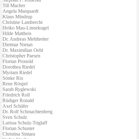
Till Macher
Angela Marquardt
Klaus Mindrup
Christine Lambrecht
Heiko Mau-Linnekugel
Hilde Mattheis
Dr. Andreas Mehltretter
Dietmar Nietan
Dr. Maximilian Oehl
Christopher Paesen
Florian Pronold
Dorothea Riedel
Myriam Riedel
Sönke Rix
Rene Röspel
Sarah Ryglewski
Friedrich Roll
Rüdiger Ronald
Axel Schäfer
Dr. Rolf Schmachtenberg
Sven Schulz
Larissa Schulz-Triglaff
Florian Schuster
Christina Sintara