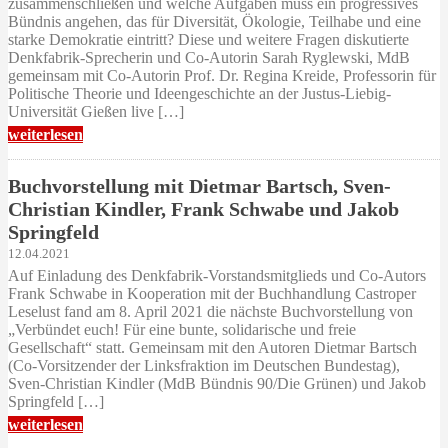
zusammenschließen und welche Aufgaben muss ein progressives
Bündnis angehen, das für Diversität, Ökologie, Teilhabe und eine
starke Demokratie eintritt? Diese und weitere Fragen diskutierte
Denkfabrik-Sprecherin und Co-Autorin Sarah Ryglewski, MdB
gemeinsam mit Co-Autorin Prof. Dr. Regina Kreide, Professorin für
Politische Theorie und Ideengeschichte an der Justus-Liebig-
Universität Gießen live […]
weiterlesen
Buchvorstellung mit Dietmar Bartsch, Sven-
Christian Kindler, Frank Schwabe und Jakob
Springfeld
12.04.2021
Auf Einladung des Denkfabrik-Vorstandsmitglieds und Co-Autors
Frank Schwabe in Kooperation mit der Buchhandlung Castroper
Leselust fand am 8. April 2021 die nächste Buchvorstellung von
„Verbündet euch! Für eine bunte, solidarische und freie
Gesellschaft“ statt. Gemeinsam mit den Autoren Dietmar Bartsch
(Co-Vorsitzender der Linksfraktion im Deutschen Bundestag),
Sven-Christian Kindler (MdB Bündnis 90/Die Grünen) und Jakob
Springfeld […]
weiterlesen