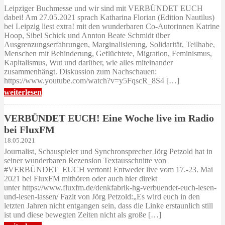
Leipziger Buchmesse und wir sind mit VERBÜNDET EUCH
dabei! Am 27.05.2021 sprach Katharina Florian (Edition Nautilus)
bei Leipzig liest extra! mit den wunderbaren Co-Autorinnen Katrine
Hoop, Sibel Schick und Annton Beate Schmidt über
Ausgrenzungserfahrungen, Marginalisierung, Solidarität, Teilhabe,
Menschen mit Behinderung, Geflüchtete, Migration, Feminismus,
Kapitalismus, Wut und darüber, wie alles miteinander
zusammenhängt. Diskussion zum Nachschauen:
https://www.youtube.com/watch?v=y5FqscR_8S4 […]
weiterlesen
VERBÜNDET EUCH! Eine Woche live im Radio
bei FluxFM
18.05.2021
Journalist, Schauspieler und Synchronsprecher Jörg Petzold hat in
seiner wunderbaren Rezension Textausschnitte von
#VERBÜNDET_EUCH vertont! Entweder live vom 17.-23. Mai
2021 bei FluxFM mithören oder auch hier direkt
unter https://www.fluxfm.de/denkfabrik-hg-verbuendet-euch-lesen-
und-lesen-lassen/ Fazit von Jörg Petzold:„Es wird euch in den
letzten Jahren nicht entgangen sein, dass die Linke erstaunlich still
ist und diese bewegten Zeiten nicht als große […]