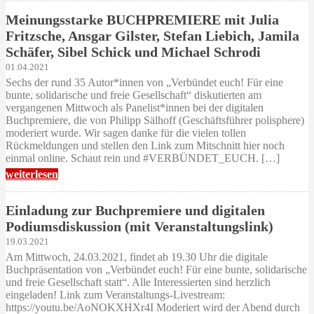
Meinungsstarke BUCHPREMIERE mit Julia
Fritzsche, Ansgar Gilster, Stefan Liebich, Jamila
Schäfer, Sibel Schick und Michael Schrodi
01.04.2021
Sechs der rund 35 Autor*innen von „Verbündet euch! Für eine
bunte, solidarische und freie Gesellschaft“ diskutierten am
vergangenen Mittwoch als Panelist*innen bei der digitalen
Buchpremiere, die von Philipp Sälhoff (Geschäftsführer polisphere)
moderiert wurde. Wir sagen danke für die vielen tollen
Rückmeldungen und stellen den Link zum Mitschnitt hier noch
einmal online. Schaut rein und #VERBÜNDET_EUCH. […]
weiterlesen
Einladung zur Buchpremiere und digitalen
Podiumsdiskussion (mit Veranstaltungslink)
19.03.2021
Am Mittwoch, 24.03.2021, findet ab 19.30 Uhr die digitale
Buchpräsentation von „Verbündet euch! Für eine bunte, solidarische
und freie Gesellschaft statt“. Alle Interessierten sind herzlich
eingeladen! Link zum Veranstaltungs-Livestream:
https://youtu.be/AoNOKXHXr4I Moderiert wird der Abend durch