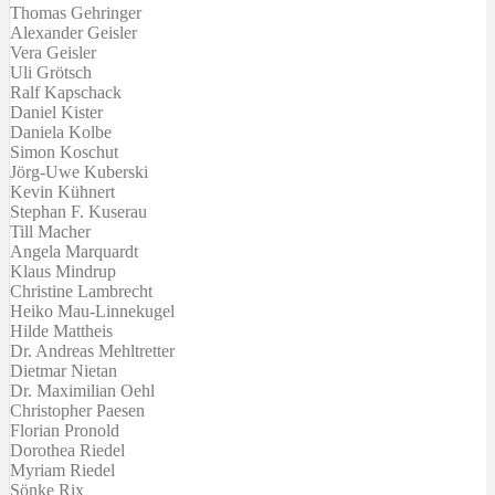
Thomas Gehringer
Alexander Geisler
Vera Geisler
Uli Grötsch
Ralf Kapschack
Daniel Kister
Daniela Kolbe
Simon Koschut
Jörg-Uwe Kuberski
Kevin Kühnert
Stephan F. Kuserau
Till Macher
Angela Marquardt
Klaus Mindrup
Christine Lambrecht
Heiko Mau-Linnekugel
Hilde Mattheis
Dr. Andreas Mehltretter
Dietmar Nietan
Dr. Maximilian Oehl
Christopher Paesen
Florian Pronold
Dorothea Riedel
Myriam Riedel
Sönke Rix