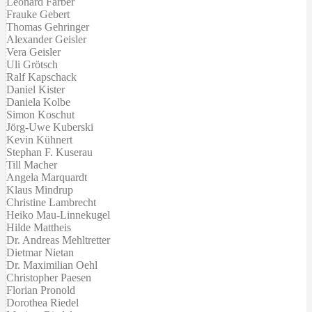
Leonard Färber
Frauke Gebert
Thomas Gehringer
Alexander Geisler
Vera Geisler
Uli Grötsch
Ralf Kapschack
Daniel Kister
Daniela Kolbe
Simon Koschut
Jörg-Uwe Kuberski
Kevin Kühnert
Stephan F. Kuserau
Till Macher
Angela Marquardt
Klaus Mindrup
Christine Lambrecht
Heiko Mau-Linnekugel
Hilde Mattheis
Dr. Andreas Mehltretter
Dietmar Nietan
Dr. Maximilian Oehl
Christopher Paesen
Florian Pronold
Dorothea Riedel