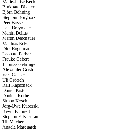
Marie-Luise Beck
Burkhard Blienert
Björn Böhning
Stephan Borghorst
Peer Bosse
Leni Breymaier
Martin Delius
Martin Deschauer
Matthias Ecke
Dirk Engelmann
Leonard Färber
Frauke Gebert
Thomas Gehringer
Alexander Geisler
Vera Geisler
Uli Grötsch
Ralf Kapschack
Daniel Kister
Daniela Kolbe
Simon Koschut
Jörg-Uwe Kuberski
Kevin Kühnert
Stephan F. Kuserau
Till Macher
Angela Marquardt