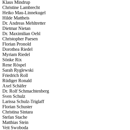
Klaus Mindrup
Christine Lambrecht
Heiko Mau-Linnekugel
Hilde Mattheis
Dr. Andreas Mehltretter
Dietmar Nietan
Dr. Maximilian Oehl
Christopher Paesen
Florian Pronold
Dorothea Riedel
Myriam Riedel
Sönke Rix
Rene Röspel
Sarah Ryglewski
Friedrich Roll
Rüdiger Ronald
Axel Schäfer
Dr. Rolf Schmachtenberg
Sven Schulz
Larissa Schulz-Triglaff
Florian Schuster
Christina Sintara
Stefan Stache
Matthias Stein
Veit Swoboda